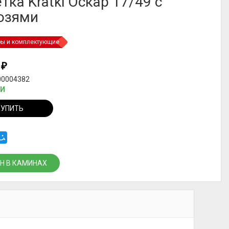
тка Kratki Оскар 17/49 с
юзями
ры и комплектующие
2
₽
00004382
ИИ
КУПИТЬ
Н В КАМИНАХ