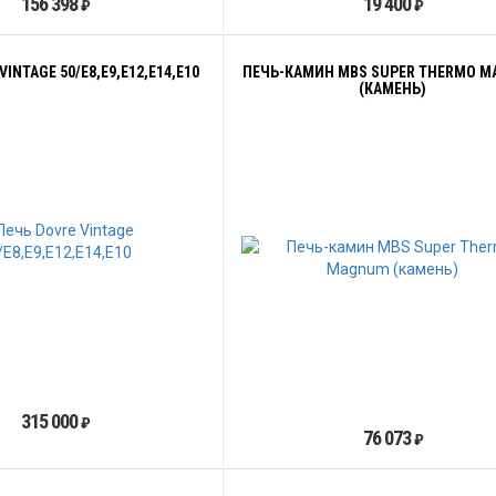
156 398
19 400
₽
₽
VINTAGE 50/E8,E9,E12,E14,E10
ПЕЧЬ-КАМИН MBS SUPER THERMO 
(КАМЕНЬ)
315 000
₽
76 073
₽