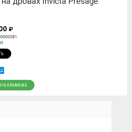
 на дровах Invicta Presage
000
₽
00000581
ИИ
ТЬ
Н В КАМИНАХ