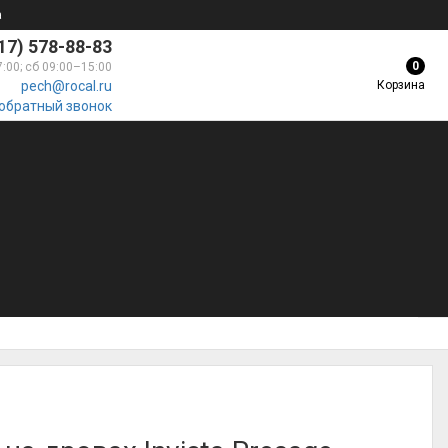
а
17) 578-88-83
0
7:00; сб 09:00–15:00
Корзина
pech@rocal.ru
 обратный звонок