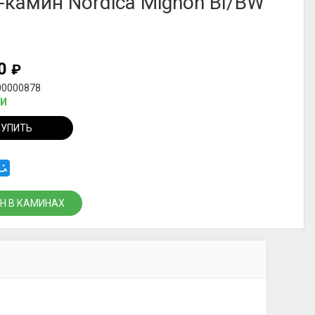
-камин Nordica Mignon BI/BW
00
₽
00000878
ИИ
КУПИТЬ
Н В КАМИНАХ