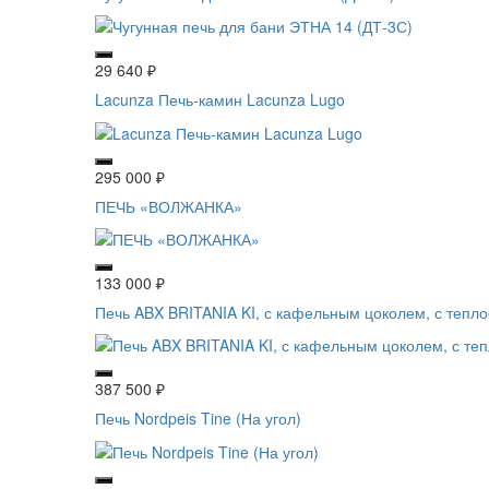
29 640
₽
Lacunza Печь-камин Lacunza Lugo
295 000
₽
ПЕЧЬ «ВОЛЖАНКА»
133 000
₽
Печь ABX BRITANIA KI, с кафельным цоколем, с тепл
387 500
₽
Печь Nordpeis Tine (На угол)