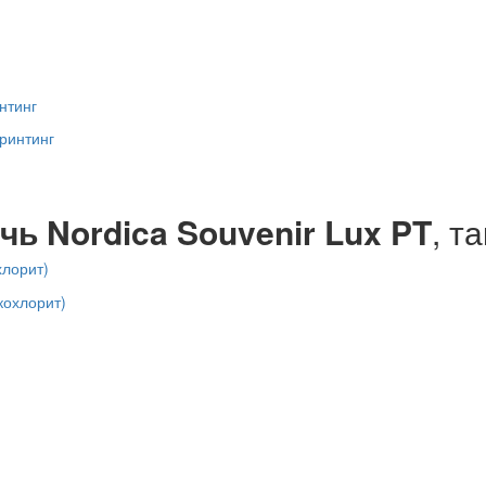
нтинг
чь Nordica Souvenir Lux PT
, т
хлорит)