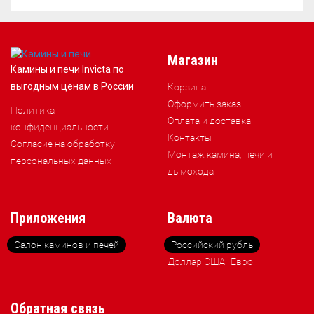
Магазин
Камины и печи Invicta по
выгодным ценам в России
Корзина
Оформить заказ
Политика
Оплата и доставка
конфиденциальности
Контакты
Согласие на обработку
Монтаж камина, печи и
персональных данных
дымохода
Приложения
Валюта
Салон каминов и печей
Российский рубль
Доллар США
Евро
Обратная связь