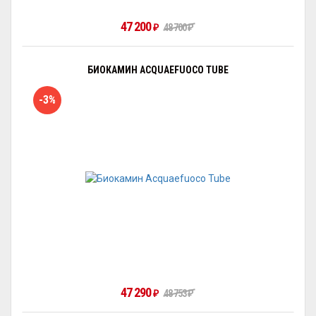
47 200
₽
48 700
₽
БИОКАМИН ACQUAEFUOCO TUBE
-3%
47 290
₽
48 753
₽