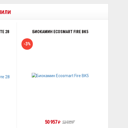
УПИЛИ
ТЕ 28
БИОКАМИН ECOSMART FIRE BK5
-3%
50 957
52 533
₽
₽