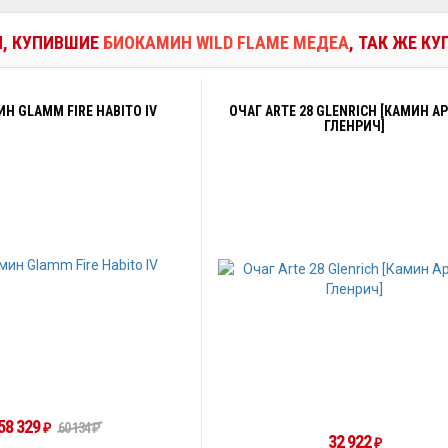
И, КУПИВШИЕ
БИОКАМИН WILD FLAME МЕДЕА
, ТАК ЖЕ К
Н GLAMM FIRE HABITO IV
ОЧАГ ARTE 28 GLENRICH [КАМИН АР
ГЛЕНРИЧ]
58 329
60 134
₽
₽
32 922
₽