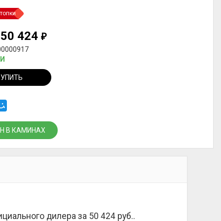
топки
50 424
₽
00000917
ИИ
КУПИТЬ
Н В КАМИНАХ
ициального дилера за
50 424 руб.
.