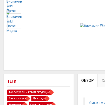
ОБЗОР
Х
ТЕГИ
Аксессуары и комплектующие
Баня и сауна
Для сада
биокам
Дымоходы
Камины и топки