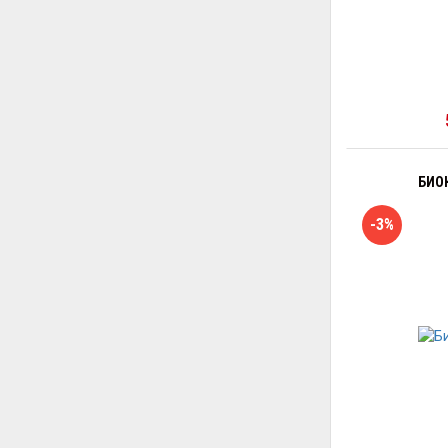
БИО
-3%