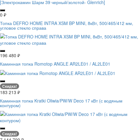
0
₽
Топка DEFRO HOME INTRA XSM BP MINI, 8кВт, 500/465/412 мм,
угловое стекло справа
196 480
₽
Каминная топка Romotop ANGLE AR2LE01 / AL2LE01
Скидка!
183 213
₽
Каминная топка Kratki Oliwia/PW/W Deco 17 кВт (с водяным
контуром)
Скидка!
7 144 700
₽