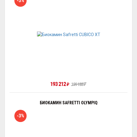
-3%
193 212
₽
199 188
₽
БИОКАМИН SAFRETTI OLYMPIQ
-3%