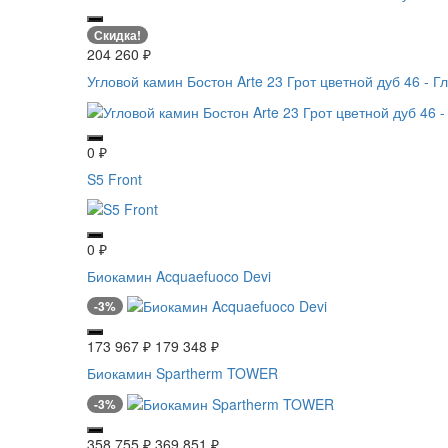
Скидка!
204 260
₽
Угловой камин Бостон Arte 23 Грот цветной дуб 46 - Г
0
₽
S5 Front
0
₽
Биокамин Acquaefuoco Devi
-3%
173 967
₽
179 348
₽
Биокамин Spartherm TOWER
-3%
358 755
₽
369 851
₽