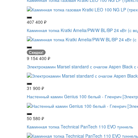
Каминная топка газовая Kratki LEO 100 NG LP (трехс
407 400
₽
Каминная топка Kratki Amelia/PW/W BL/BP 24 кВт (с в
Скидка!
9 154 400
₽
Электрокамин Marsel standard с очагом Аspen Black с 
31 900
₽
Настенный камин Genius 100 белый - Гленрич [Электро
50 580
₽
Каминная топка Technical PanTech 110 EVO туннель