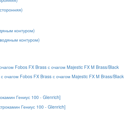
торонняя)
одяным контуром)
очагом Fobos FX Brass с очагом Majestic FX M Brass/Black
камин Гениус 100 - Glenrich]