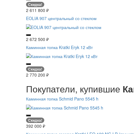
Скидка!
2 611 800
₽
EOLIA 907 центральный со стеклом
2 672 500
₽
Каминная топка Kratki Eryk 12 кВт
Скидка!
2 770 200
₽
Покупатели, купившие
Ка
Каминная топка Schmid Pano 5545 h
Скидка!
392 000
₽