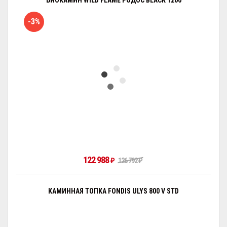
БИОКАМИН WILD FLAME РОДОС BLACK 1200
-3%
122 988
₽
126 792
₽
КАМИННАЯ ТОПКА FONDIS ULYS 800 V STD