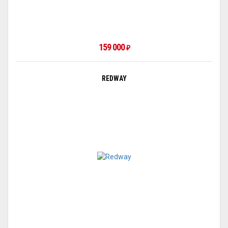
159 000
₽
REDWAY