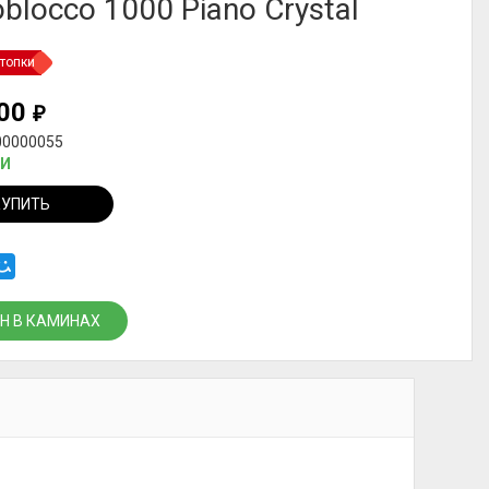
blocco 1000 Piano Crystal
топки
000
₽
00000055
ИИ
КУПИТЬ
Н В КАМИНАХ