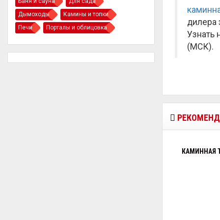
Баня и сауна
Для сада
каминна
Дымоходы
Камины и топки
дилера 
Печи
Порталы и облицовка
Узнать 
(МСК).
РЕКОМЕНД
КАМИННАЯ Т