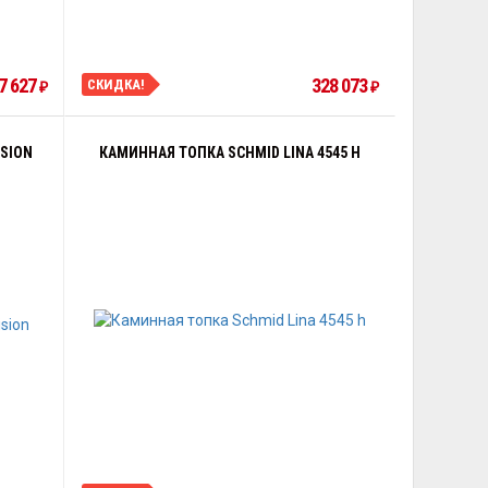
7 627
328 073
СКИДКА!
₽
₽
ISION
КАМИННАЯ ТОПКА SCHMID LINA 4545 H