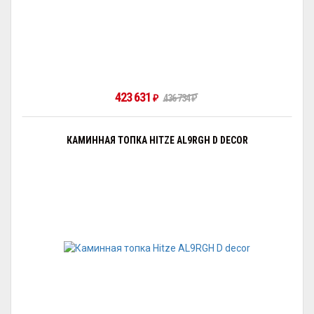
423 631
436 734
₽
₽
КАМИННАЯ ТОПКА HITZE AL9RGH D DECOR