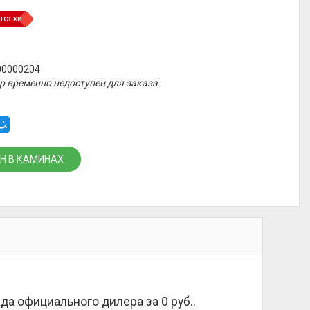
топки
00000204
р временно недоступен для заказа
Н В КАМИНАХ
ада официального дилера за
0 руб.
.