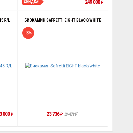
249 000
СКИДКА!
₽
5 R/L
БИОКАМИН SAFRETTI EIGHT BLACK/WHITE
-3%
3 000
23 736
₽
₽
24 471
₽