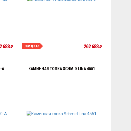
2 688
262 688
СКИДКА!
₽
₽
-A
КАМИННАЯ ТОПКА SCHMID LINA 4551