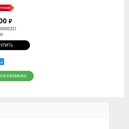
топки
000
₽
00000321
ИИ
КУПИТЬ
Н В КАМИНАХ