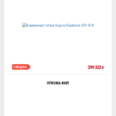
299 322
СКИДКА!
₽
ПРИЗМА 800П