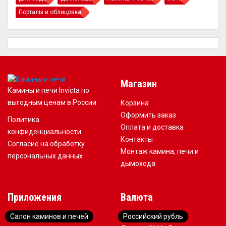
Порталы и облицовка
Магазин
Камины и печи Invicta по
выгодным ценам в России
Корзина
Оформить заказ
Политика
Оплата и доставка
конфиденциальности
Контакты
Согласие на обработку
Монтаж камина, печи и
персональных данных
дымохода
Приложения
Валюта
Салон каминов и печей
Российский рубль