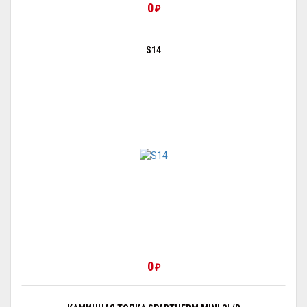
0
₽
S14
0
₽