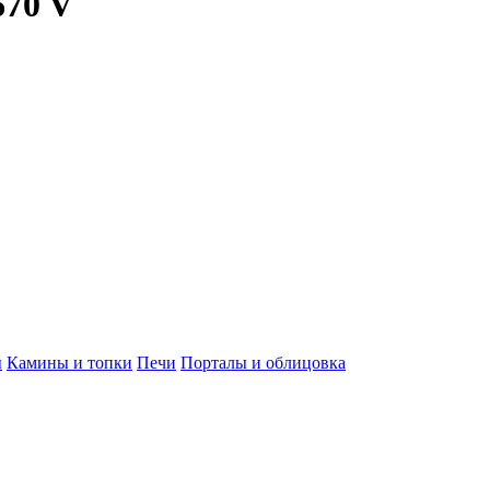
670 V
ы
Камины и топки
Печи
Порталы и облицовка