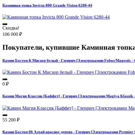
Каминная топка Invicta 800 Grande Vision 6280-44
Скидка!
106 000
₽
Покупатели, купившие
Каминная топка 
Камин Бостон К Мисхор белый - Гленрич [Электрокамин Fobos/Magestic - 
0
₽
Камин Магия Классик [Баффет] - Гленрич [Электрокамин Magiya Klassik -
55 200
₽
Камин Бостон 86 Алтай красное дерево - Гленрич [Электрокамин Premier S