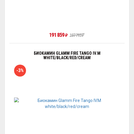
191 859
₽
197 793
₽
БИОКАМИН GLAMM FIRE TANGO IV.M
WHITE/BLACK/RED/CREAM
-3%