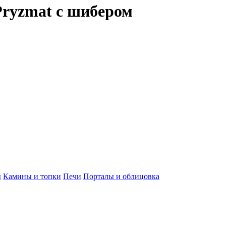
Pryzmat с шибером
ы
Камины и топки
Печи
Порталы и облицовка