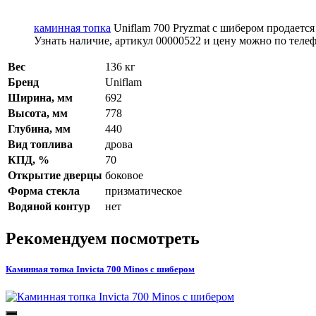
каминная топка
Uniflam 700 Pryzmat с шибером продается
Узнать наличие, артикул 00000522 и цену можно по телефо
Вес
136 кг
Бренд
Uniflam
Ширина, мм
692
Высота, мм
778
Глубина, мм
440
Вид топлива
дрова
КПД, %
70
Открытие дверцы
боковое
Форма стекла
призматическое
Водяной контур
нет
Рекомендуем посмотреть
Каминная топка Invicta 700 Minos с шибером