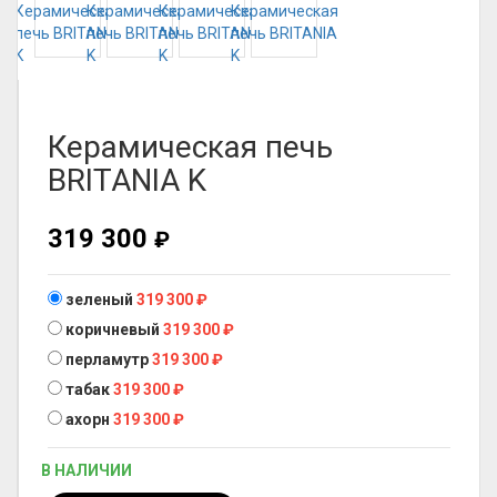
Керамическая печь
BRITANIA K
319 300
₽
зеленый
319 300
₽
коричневый
319 300
₽
перламутр
319 300
₽
табак
319 300
₽
ахорн
319 300
₽
В НАЛИЧИИ