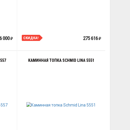
6 000
275 616
СКИДКА!
₽
₽
557
КАМИННАЯ ТОПКА SCHMID LINA 5551