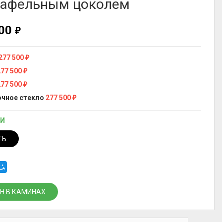
 кафельным цоколем
500
₽
277 500
₽
277 500
₽
277 500
₽
чное стекло
277 500
₽
ИИ
ТЬ
Н В КАМИНАХ