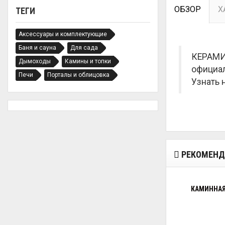
ОБЗОР
Х
ТЕГИ
Аксессуары и комплектующие
Баня и сауна
Для сада
КЕРАМИЧ
Дымоходы
Камины и топки
официал
Печи
Порталы и облицовка
Узнать 
РЕКОМЕНД
КАМИННАЯ 