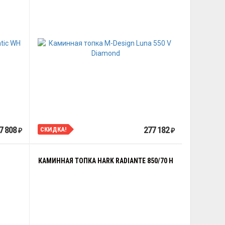
7 808
277 182
СКИДКА!
₽
₽
КАМИННАЯ ТОПКА HARK RADIANTE 850/70 H