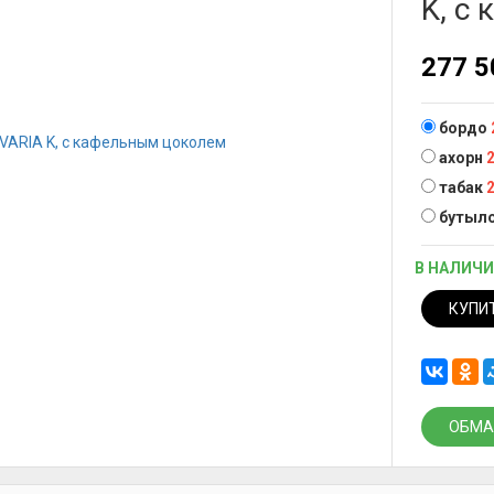
K, с
277 
бордо
ахорн
табак
бутыло
В НАЛИЧ
КУПИ
ОБМА