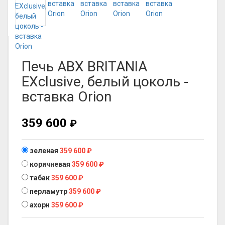
Печь ABX BRITANIA
EXclusive, белый цоколь -
вставка Orion
359 600
₽
зеленая
359 600
₽
коричневая
359 600
₽
табак
359 600
₽
перламутр
359 600
₽
ахорн
359 600
₽