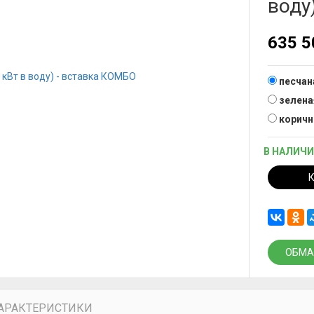
воду
635 
песчан
зелена
коричн
В НАЛИЧ
ОБМА
АРАКТЕРИСТИКИ