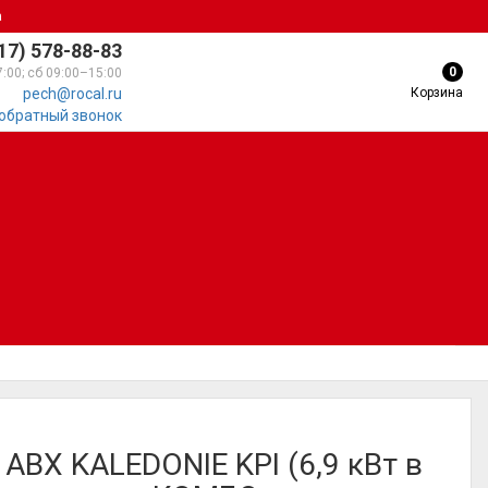
а
17) 578-88-83
0
7:00; сб 09:00–15:00
Корзина
pech@rocal.ru
 обратный звонок
 ABX KALEDONIE KPI (6,9 кВт в