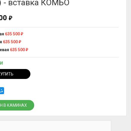
) - вставка КОМБО
500
₽
ая
635 500
₽
я
635 500
₽
евая
635 500
₽
ИИ
КУПИТЬ
Н В КАМИНАХ