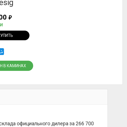
esig
700
₽
ИИ
КУПИТЬ
Н В КАМИНАХ
 склада официального дилера за
266 700