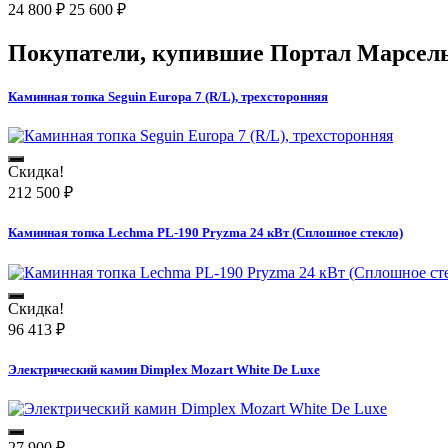
24 800
₽
25 600
₽
Покупатели, купившие
Портал Марсел
Каминная топка Seguin Europa 7 (R/L), трехсторонняя
Скидка!
212 500
₽
Каминная топка Lechma PL-190 Pryzma 24 кВт (Сплошное стекло)
Скидка!
96 413
₽
Электрический камин Dimplex Mozart White De Luxe
27 900
₽