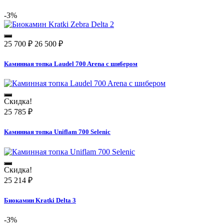
-3%
25 700
₽
26 500
₽
Каминная топка Laudel 700 Arena с шибером
Скидка!
25 785
₽
Каминная топка Uniflam 700 Selenic
Скидка!
25 214
₽
Биокамин Kratki Delta 3
-3%