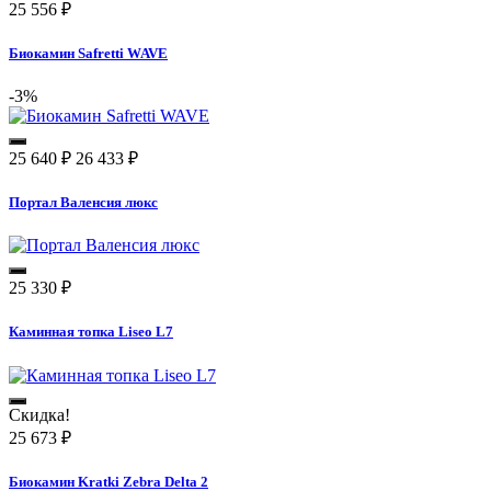
25 556
₽
Биокамин Safretti WAVE
-3%
25 640
₽
26 433
₽
Портал Валенсия люкс
25 330
₽
Каминная топка Liseo L7
Скидка!
25 673
₽
Биокамин Kratki Zebra Delta 2