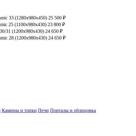
amic 33 (1280x980x450)
25 500
₽
amic 25 (1100x980x430)
23 800
₽
 30/31 (1200x980x430)
24 650
₽
amic 28 (1200x980x430)
24 650
₽
ы
Камины и топки
Печи
Порталы и облицовка