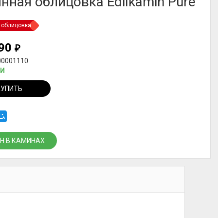
нная облицовка Edilkamin Pure
 облицовка
490
₽
00001110
ИИ
КУПИТЬ
Н В КАМИНАХ