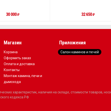
30 000
32 650
₽
₽
Магазин
Приложения
Корзина
Салон каминов и печей
Оформить заказ
Оплата и доставка
Контакты
Монтаж камина, печи и
дымохода
еских характеристик, наличия на складе, стоимости товаров, но
ского кодекса РФ