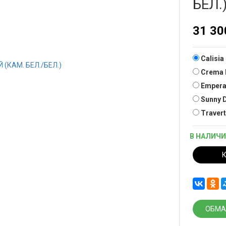
БЕЛ.
31 3
Calisia
Crema 
Empera
Sunny 
Travert
В НАЛИЧ
ОБМА