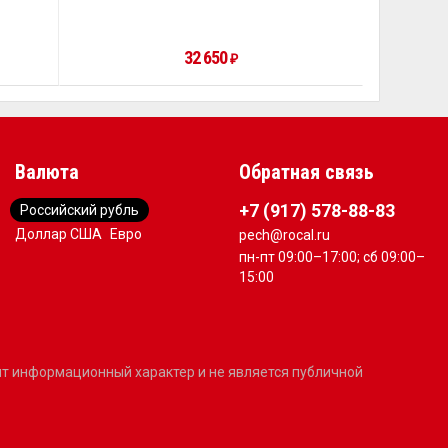
32 650
₽
Валюта
Обратная связь
+7 (917) 578-88-83
Российский рубль
Доллар США
Евро
pech@rocal.ru
пн-пт 09:00–17:00; сб 09:00–
15:00
сит информационный характер и не является публичной