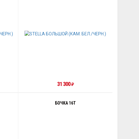
31 300
₽
БОЧКА 16Т