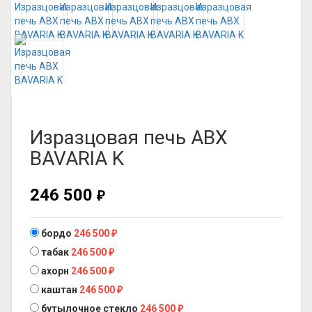
Изразцовая печь ABX
BAVARIA K
246 500
₽
бордо
246 500
₽
табак
246 500
₽
ахорн
246 500
₽
каштан
246 500
₽
бутылочное стекло
246 500
₽