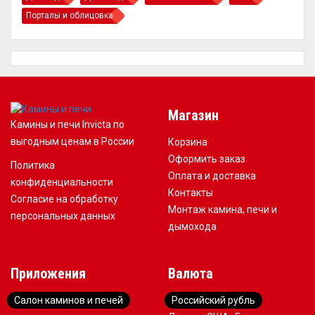
Порталы и облицовка
Магазин
Камины и печи Invicta по
выгодным ценам в России
Корзина
Оформить заказ
Политика
Оплата и доставка
конфиденциальности
Контакты
Согласие на обработку
Монтаж камина, печи и
персональных данных
дымохода
Приложения
Валюта
Салон каминов и печей
Российский рубль