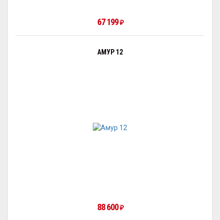
67 199
₽
АМУР 12
88 600
₽