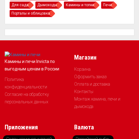
Для сада
Дымоходы
Камины и топки
Печи
Порталы и облицовка
Магазин
Камины и печи Invicta по
выгодным ценам в России
Корзина
Оформить заказ
Политика
Оплата и доставка
конфиденциальности
Контакты
Согласие на обработку
Монтаж камина, печи и
персональных данных
дымохода
Приложения
Валюта