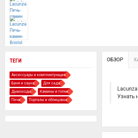
ОБЗОР
Х
ТЕГИ
Аксессуары и комплектующие
Баня и сауна
Для сада
Lacunza
Дымоходы
Камины и топки
Узнать 
Печи
Порталы и облицовка