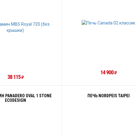
14 900
₽
38 115
₽
Н PANADERO OVAL 1 STONE
ПЕЧЬ NORDPEIS TAIPEI
ECODESIGN