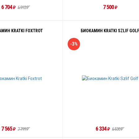
6 704
7 500
₽
6 912
₽
₽
АМИН KRATKI FOXTROT
БИОКАМИН KRATKI SZLIF GOL
-3%
7 565
6 334
₽
7 799
₽
₽
6 530
₽