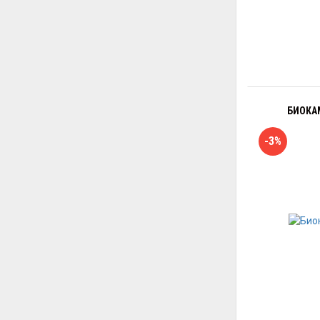
БИОКАМ
-3%