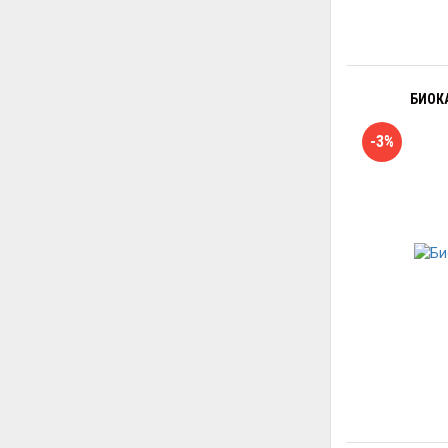
БИОК
-3%