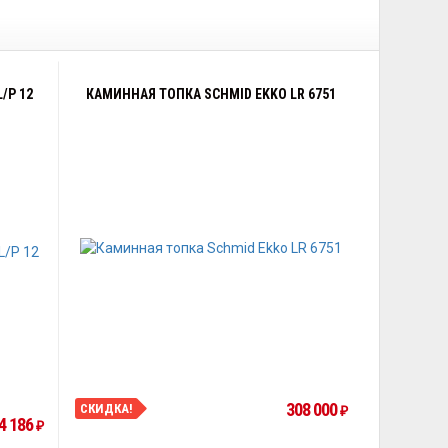
/P 12
КАМИННАЯ ТОПКА SCHMID EKKO LR 6751
308 000
СКИДКА!
₽
4 186
₽